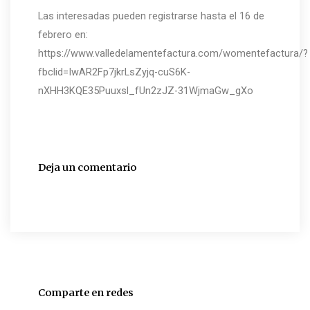
Las interesadas pueden registrarse hasta el 16 de
febrero en:
https://www.valledelamentefactura.com/womentefactura/?
fbclid=IwAR2Fp7jkrLsZyjq-cuS6K-
nXHH3KQE35Puuxsl_fUn2zJZ-31WjmaGw_gXo
Deja un comentario
Comparte en redes